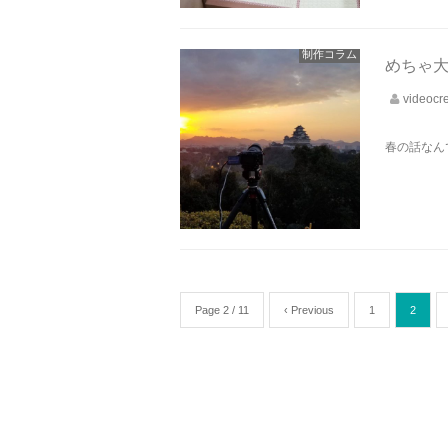
制作コラム
めちゃ
videocr
春の話なん
Page 2 / 11
‹ Previous
1
2