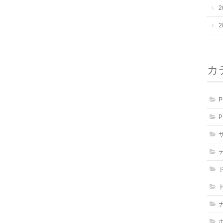
2
2
カ