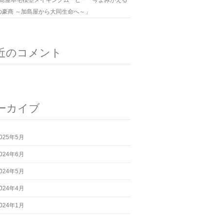
島屋本宅模型メイキングムービー「今よみがえる
の豪商 ～加島屋から大同生命へ～」
近のコメント
ーカイブ
025年5月
024年6月
024年5月
024年4月
024年1月