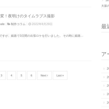
加
大坂
大変！夜明けのタイムラプス撮影
eate
制作コラム
2022年8月29日
最
ですが、姫路で3日間の出張ロケを行いました。 その時に姫路...
ア
2
3
4
5
6
Next ›
Last »
2
2
2
2