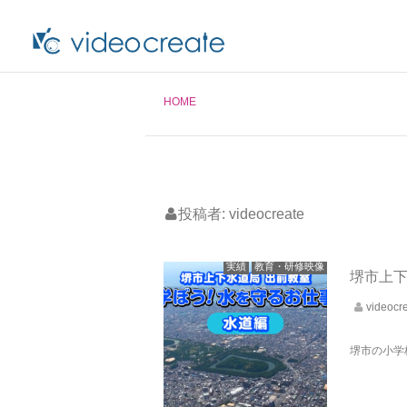
HOME
投稿者:
videocreate
実績
教育・研修映像
堺市上下
videocr
堺市の小学