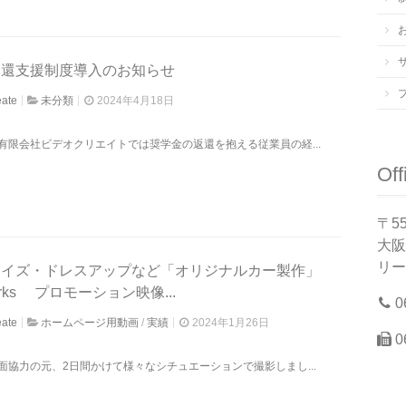
返還支援制度導入のお知らせ
eate
未分類
2024年4月18日
有限会社ビデオクリエイトでは奨学金の返還を抱える従業員の経...
Off
〒55
大阪
リー
マイズ・ドレスアップなど「オリジナルカー製作」
.works プロモーション映像...
0
eate
ホームページ用動画
/
実績
2024年1月26日
0
面協力の元、2日間かけて様々なシチュエーションで撮影しまし...