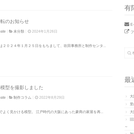
有
移転のお知らせ
E
eate
未分類
2024年1月26日
フ
は２０２４年１月２５日をもちまして、吹田事務所と制作センタ...
最
！模型を撮影しました
大
eate
制作コラム
2022年8月29日
里
でよく見かける模型。 江戸時代の大阪にあった豪商の家屋を再...
大
旧
～