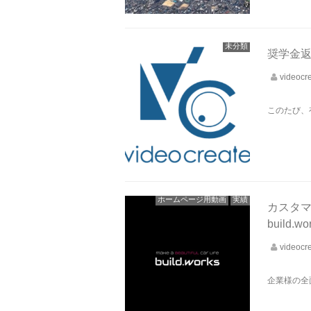
未分類
奨学金
videocr
このたび、
ホームページ用動画
実績
カスタ
build
videocr
企業様の全