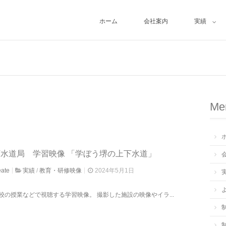
ホーム
会社案内
実績
Me
水道局 学習映像 「学ぼう堺の上下水道」
eate
実績
/
教育・研修映像
2024年5月1日
校の授業などで視聴する学習映像。 撮影した施設の映像やイラ...